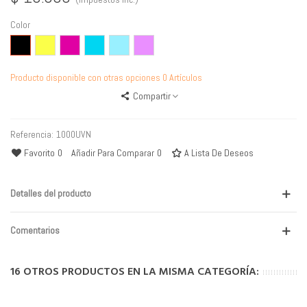
Color
Negro
Amarillo
Magenta
Cyan
Cyan
Magenta
Light
Light
Producto disponible con otras opciones
0 Artículos
Compartir
Referencia:
1000UVN
Favorito
0
Añadir Para Comparar
0
A Lista De Deseos
Detalles del producto
Comentarios
16 OTROS PRODUCTOS EN LA MISMA CATEGORÍA: