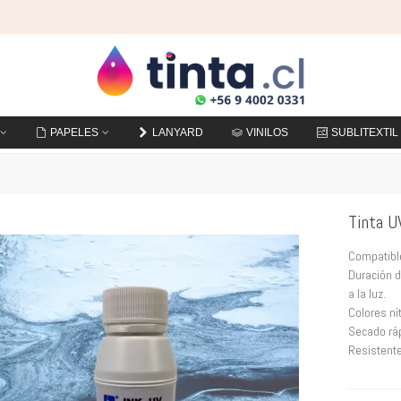
PAPELES
LANYARD
VINILOS
SUBLITEXTIL
Tinta U
Compatible
Duración d
a la luz.
Colores ní
Secado rá
Resistente