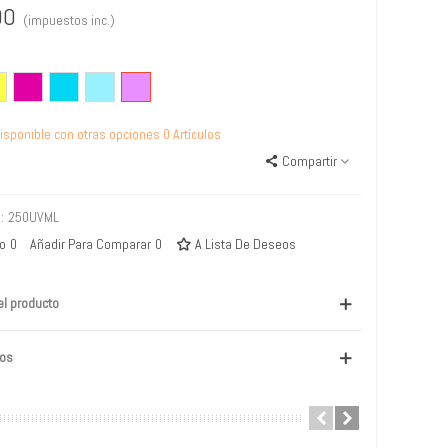
00
(impuestos inc.)
illo
Magenta
Cyan
Cyan
Magenta
Light
Light
isponible con otras opciones
0 Artículos
Compartir
:
250UVML
to
0
Añadir Para Comparar
0
A Lista De Deseos
el producto
os