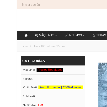
Iniciar sesión
MÁQUINAS
INSUMOS
TINTAS
Inicio
>
Tinta UV Colores 250 ml
CATEGORÍAS
Máquinas
Precios Rebajados
Papeles
Vinilo Textil
Por rollo, desde $ 2500 el metro.
Sublitextil
Ofertas
Hot