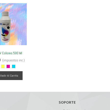
V Colores 500 Ml
er Más
0
(impuestos inc.)
egro
Amarillo
Magenta
Cyan
ñadir Al Carrito
SOPORTE