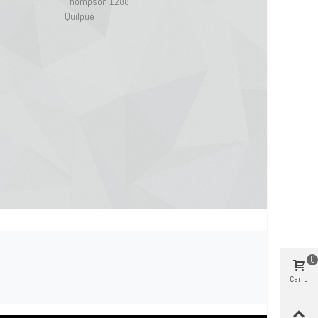
Thompson 1288
Quilpué
0
Carro