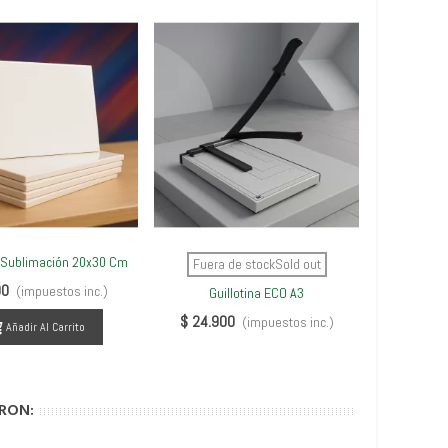
 Sublimación 20x30 Cm
Tazó
Ver Más
Ver Más
V
Fuera de stockSold out
00
$ 1.00
(impuestos inc.)
Guillotina ECO A3
$ 24.900
(impuestos inc.)
Añadir Al Carrito
RON: