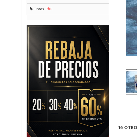
Tintas
Hot
16 OTR