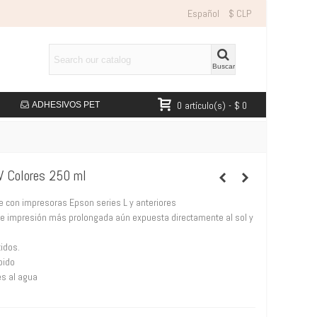
Español
$ CLP
Buscar
0
artículo(s)
-
$ 0
ADHESIVOS PET
V Colores 250 ml
 con impresoras Epson series L y anteriores
e impresión más prolongada aún expuesta directamente al sol y
tidos.
pido
s al agua