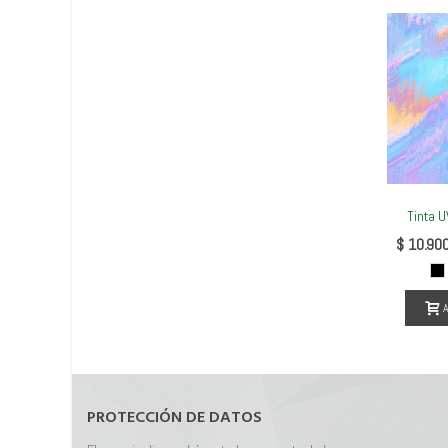
Tinta U
V
$ 10.90
N
A
PROTECCIÓN DE DATOS