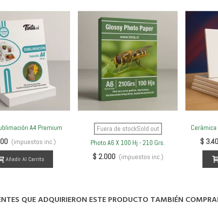
ublimación A4 Premium
Cerámica
Ver Más
Ver Más
Fuera de stockSold out
000
$ 3.4
(impuestos inc.)
Photo A6 X 100 Hj - 210 Grs.
$ 2.000
(impuestos inc.)
Añadir Al Carrito
IENTES QUE ADQUIRIERON ESTE PRODUCTO TAMBIÉN COMPRA