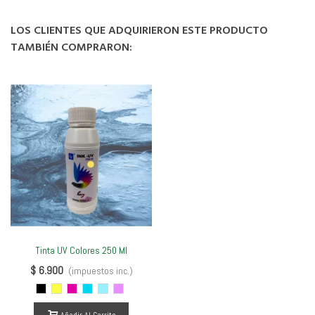
LOS CLIENTES QUE ADQUIRIERON ESTE PRODUCTO
TAMBIÉN COMPRARON:
Tinta UV Colores 250 Ml
$ 6.900
(impuestos inc.)
Negro
Amarillo
Magenta
Cyan
Cyan
Magenta
Light
Light
Añadir Al Carrito