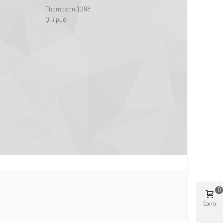
Thompson 1288
Quilpué
0
Carro