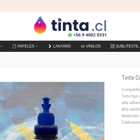
PAPELES
LANYARD
VINILOS
SUBLITEXTIL
Tinta C
Compatibl
Tinta tipo
alta adher
Alta calida
Moderado t
Calibració