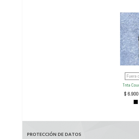
V
Fuera 
Tnta Cou
$ 6.900
N
PROTECCIÓN DE DATOS