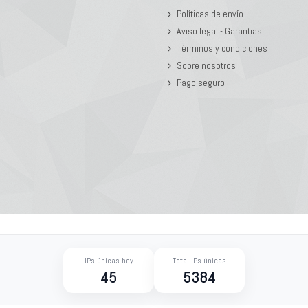
Políticas de envío
Aviso legal - Garantias
Términos y condiciones
Sobre nosotros
Pago seguro
IPs únicas hoy
Total IPs únicas
45
5384