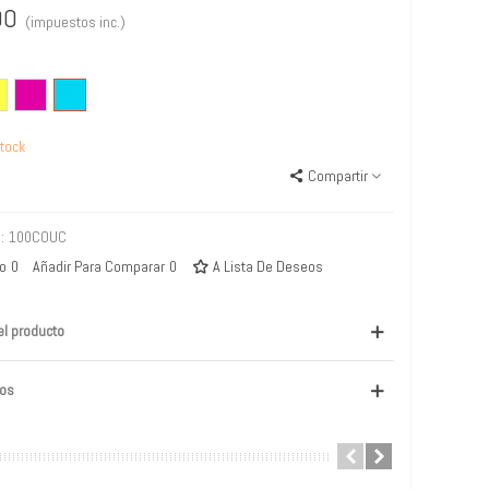
00
(impuestos inc.)
illo
Magenta
Cyan
tock
Compartir
:
100COUC
to
0
Añadir Para Comparar
0
A Lista De Deseos
el producto
os