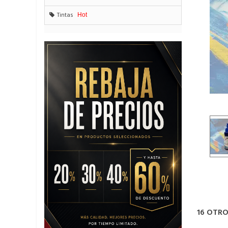
Tintas
Hot
16 OTR