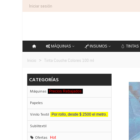
Iniciar sesión
MÁQUINAS
INSUMOS
TINTAS
Inicio
>
Tinta Couche Colores 100 ml
CATEGORÍAS
Máquinas
Precios Rebajados
Papeles
Vinilo Textil
Por rollo, desde $ 2500 el metro.
Sublitextil
Ofertas
Hot