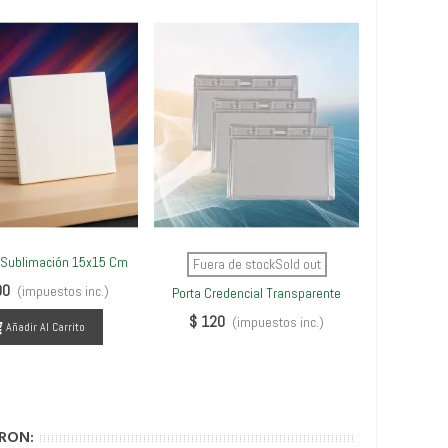
 Sublimación 15x15 Cm
Papel Subl
Ver Más
Ver Más
V
Fuera de stockSold out
00
$ 7.00
(impuestos inc.)
Porta Credencial Transparente
$ 120
(impuestos inc.)
Añadir Al Carrito
RON: