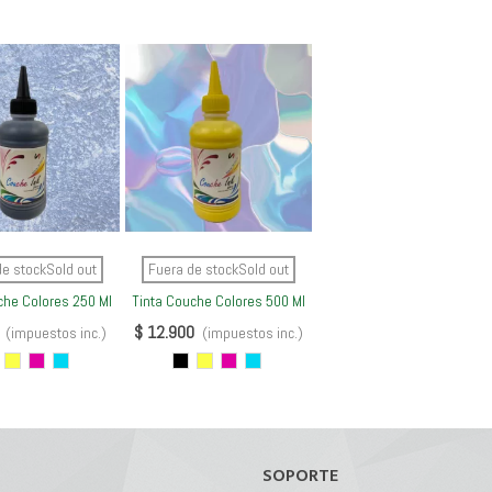
er Más
Ver Más
de stockSold out
Fuera de stockSold out
che Colores 250 Ml
Tinta Couche Colores 500 Ml
$ 12.900
(impuestos inc.)
(impuestos inc.)
egro
Amarillo
Magenta
Cyan
Negro
Amarillo
Magenta
Cyan
SOPORTE