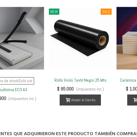
NEW
SALE
Rollo Vinilo Textil Negro 25 Mts
Cerámica
Ver Más
Ver Más
ra de stockSold out
$ 95.000
$ 1.0
(impuestos inc.)
uillotina ECO A3
900
(impuestos inc.)
Añadir Al Carrito
IENTES QUE ADQUIRIERON ESTE PRODUCTO TAMBIÉN COMPRA