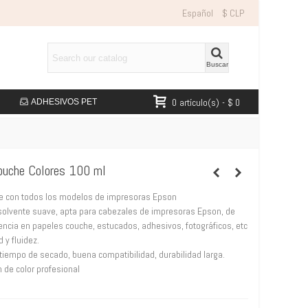
Español
$ CLP
Buscar
0
artículo(s)
-
$ 0
ADHESIVOS PET
ouche Colores 100 ml
e con todos los modelos de impresoras Epson
 solvente suave, apta para cabezales de impresoras Epson, de
encia en papeles couche, estucados, adhesivos, fotográficos, etc
d y fluidez.
iempo de secado, buena compatibilidad, durabilidad larga.
n de color profesional