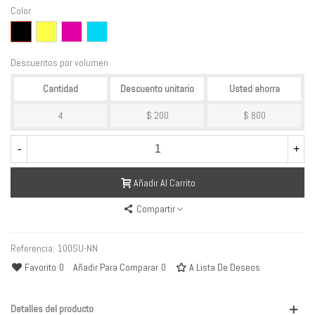
Color
Negro
Amarillo
Magenta
Cyan
Descuentos por volumen
Cantidad
Descuento unitario
Usted ahorra
4
$ 200
$ 800
-
+
Añadir Al Carrito
Compartir
Referencia:
100SU-NN
Favorito
0
Añadir Para Comparar
0
A Lista De Deseos
Detalles del producto