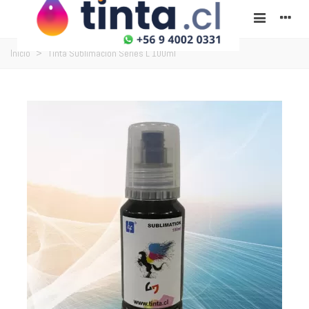
Inicio
>
Tinta Sublimación Series L 100ml